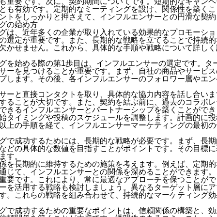
も重要です。次に、契約期間についてです。短期的なキャンペ
とも有効です。定期的なミーティングを設け、関係性を築くこ
ントをしっかりと押さえて、インフルエンサーとの円滑な契約
グの始め方
グは、近年多くの企業が取り入れている効果的なプロモーショ
の選定が重要です。また、長期的な戦略を立てることで持続的
欠かせません。これから、具体的な手順や戦略について詳しく
グを始める際の第1歩目は、インフルエンサーの選定です。タ
サーを見つけることが重要です。まず、自社の商品やサービス
プします。その後、各インフルエンサーのフォロワー層やエン
サーと直接コンタクトを取り、具体的な協力内容を話し合いま
することが大切です。また、契約を結ぶ前に、過去のコラボレ
できるインフルエンサーとパートナーシップを築くことができ
始タイミングや投稿のスケジュールを調整します。計画的に投
以上の手順を経て、インフルエンサーマーケティングの最初の
グで成功するためには、長期的な戦略が必要です。まず、長期
などの具体的な数値を目指すことがポイントです。その目標に
ます。
係を長期的に維持するための施策を考えます。例えば、定期的
通じて、インフルエンサーとの関係を深めることができます。
重要です。これにより、常に最適なアプローチを保つことがで
ーを活用する戦略も検討しましょう。異なるターゲット層にア
す。これらの戦略を組み合わせて、持続的なマーケティング効
グで成功するための重要なポイントは、信頼関係の構築と、効