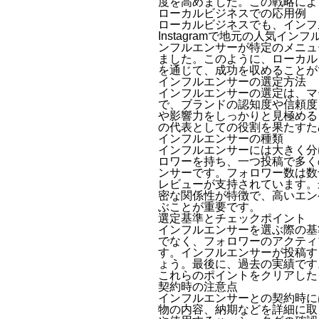
度を高めました。この戦略によ
ローカルビジネスでの応用例
ローカルビジネスでも、インフ
Instagramで地元の人気
ンフルエンサーが特定のメニュ
ました。このように、ローカル
を通じて、成功を収めることが
インフルエンサーの選定方法
インフルエンサーの選定は、マ
で、ブランドの認知度や信頼度
や影響力をしっかりと見極める
の代表としての役割を果たすた
インフルエンサーの種類
インフルエンサーには大きく分
ロワーを持ち、一つ投稿で多く
ンサーです。フォロワー数は数
レビューが支持されています。
密な関係性が特徴で、高いエン
ぶことが重要です。
選定基準とチェックポイント
インフルエンサーを選ぶ際の基
でなく、フォロワーのアクティ
す。インフルエンサーが投稿す
ょう。最後に、過去の実績です
これらのポイントをクリアした
契約時の注意点
インフルエンサーとの契約時に
物の内容、納期などを詳細に取