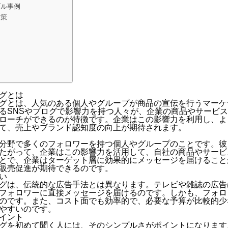
ブル事例
対策
グとは
グとは、人気のある個人やグループが商品の宣伝を行うマーケ
るSNSやブログで影響力を持つ人々が、企業の商品やサービ
ローチができるのが特徴です。企業はこの影響力を利用し、よ
て、売上やブランド認知度の向上が期待されます。
分野で多くのフォロワーを持つ個人やグループのことです。彼
たがって、企業はこの影響力を活用して、自社の商品やサービ
とで、企業はターゲット層に効果的にメッセージを届けること
販売促進が期待できるのです。
い
グは、伝統的な広告手法とは異なります。テレビや雑誌の広告
フォロワーに直接メッセージを届けるのです。しかも、フォロ
のです。また、コスト面でも効率的で、必要な予算が比較的少
やすいのです。
イント
グを初めて聞く人には、そのシンプルさがポイントになります