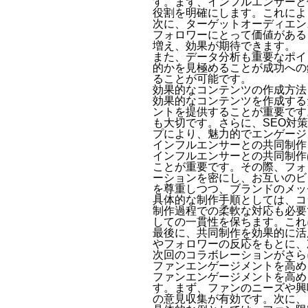
す。まず、インフルエンサーと
役割を明確にします。これによ
次に、ターゲットオーディエン
フォロワーにとって価値がある
増え、効果が期待できます。
また、データ分析も重要なポイ
的かを見極めることが成功への
ることが可能です。
効果的なコンテンツの作成方法
効果的なコンテンツを作成する
ントを提供することが重要です
も大切です。さらに、SEO対
プにより、魅力的でエンゲージ
インフルエンサーとの共同制作
インフルエンサーとの共同制作
ことが重要です。その際、フォ
ーションを密にし、お互いのビ
を尊重しつつ、ブランドのメッ
具体的な制作手順としては、コ
制作過程での柔軟な対応も必要
しての一貫性を保ちます。これ
最後に、共同制作を効果的に活
やフォロワーの反応をもとに、
次回のコラボレーションがさら
ファンエンゲージメントを高め
ファンエンゲージメントを高め
す。まず、ファンのニーズや興
の意見収集が有効です。次に、