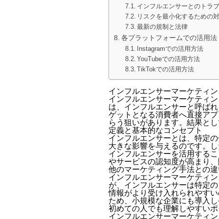
インフルエンサーとのトラ
リスクを最小化するための
最新の規制と法律
各プラットフォームでの活用法
Instagramでの活用方法
YouTubeでの活用方法
TikTokでの活用方法
インフルエンサーマーケティン
インフルエンサーマーケティン
は、インフルエンサーと呼ばれ
ゲットとなる消費者へ直接アプ
らう狙いがあります。結果とし
定義と基本的なコンセプト
インフルエンサーとは、特定の
大きな影響を与えるのです。し
インフルエンサーを活用するこ
やサービスの認知度が高まり、
他のマーケティング手法との違
インフルエンサーマーケティン
が、インフルエンサーは特定の
情報がより受け入れられやすい
ため、小規模な企業にも導入し
初めての人でも理解しやすいポ
インフルエンサーマーケティン