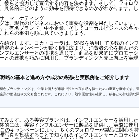
、彼らと協力して宣伝する内容を決めます。そして、フォロワ
、具体的にどのように効果を期待できるのかがわかります。し
サーマーケティング
グは、現代のビジネスにおいて重要な役割を果たしています。
す。有名ブランド、中小企業、そしてローカルビジネスの各々
これらの事例を順に見ていきましょう。
を紹介します。コカ・コーラは、SNSを活用して多数のイン
特定のキャンペーンが瞬く間に広まり、消費者の心を掴んだの
ンフルエンサーとの提携を通じて、商品を効果的にプロモーシ
ーとの連携を巧みに利用し、ブランディングと売上向上を実現
グ戦略の基本と進め方や成功の秘訣と実践例をご紹介します
概念ブランディングは、企業や個人が市場で独自の存在感を持つための重要な概念です。
企業の価値観や文化も含まれます。これにより、競争優位性を確保し、顧客との持続的な
ます。正確なブランディング戦略は、成功するための基盤となるのです。ブランディング
、企業や商品が市場で認識されるためのイメージや価値を構築するプロセスです。企業の
セージなど、さまざまな要素が含まれます。これらの要素...
てみます。ある美容ブランドは、インフルエンサーを活用した
体的には、美容インフルエンサーに製品を提供し、実際に使用
。このキャンペーンにより、多くのフォロワーが製品に関心を
理写真を投稿することで知られるインフルエンサーとコラボレ