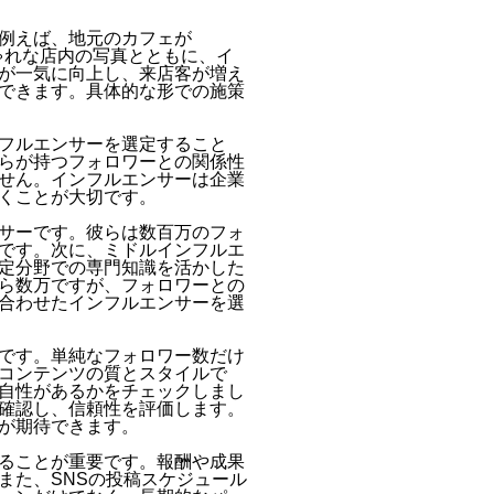
例えば、地元のカフェが
しゃれな店内の写真とともに、イ
が一気に向上し、来店客が増え
できます。具体的な形での施策
フルエンサーを選定すること
らが持つフォロワーとの関係性
せん。インフルエンサーは企業
くことが大切です。
サーです。彼らは数百万のフォ
です。次に、ミドルインフルエ
定分野での専門知識を活かした
ら数万ですが、フォロワーとの
合わせたインフルエンサーを選
です。単純なフォロワー数だけ
コンテンツの質とスタイルで
自性があるかをチェックしまし
確認し、信頼性を評価します。
が期待できます。
ることが重要です。報酬や成果
また、SNSの投稿スケジュール