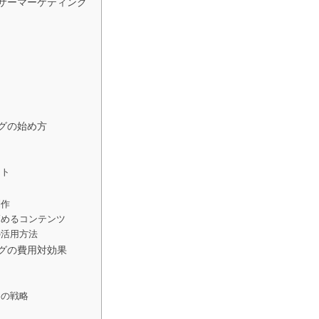
サーマーケティング
例
ト
グの始め方
ント
制作
高めるコンテンツ
の活用方法
グの費用対効果
めの戦略