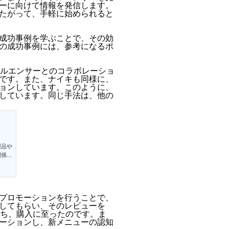
ーに向けて情報を発信します。
たがって、手軽に始められると
成功事例を学ぶことで、その効
の成功事例には、参考になるポ
フルエンサーとのコラボレーショ
です。また、ナイキも同様に、
ョンしています。このように、
しています。同じ手法は、他の
製品や
関係を
とは何
名前、
プロモーションを行うことで、
してもらい、そのレビューを
持ち、購入に至ったのです。ま
ーションし、新メニューの認知