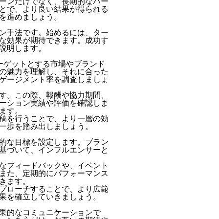
ーンだけでなく、長期的なパー
とで、より良い結果が得られる
を進めましょう。
ン手法です。始めるには、ター
な効果が期待できます。成功す
説明します。
ーゲットとする市場やブランド
の魅力を理解し、それに合った
ゲージメント率を調査しましょ
す。この際、報酬や協力期間、
ーション実績や評価を確認しま
ます。
稿を行うことで、より一層の効
一歩を踏み出しましょう。
的な目標を設定します。ブラン
基づいて、インフルエンサーと
なフィードバックや、イベント
また、定期的にパフォーマンス
きます。
プローチすることで、より広範
果を確立していきましょう。
果的なコミュニケーションで