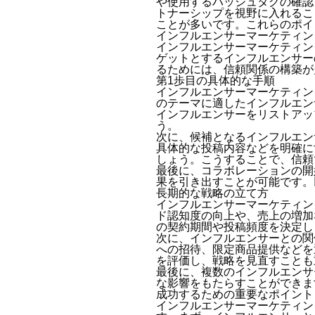
や使用するハッシュタグの確認
トナーシップを視野に入れるこ
ことが多いです。これらのポイ
インフルエンサーマーケティン
インフルエンサーマーケティン
ゲットとするインフルエンサー
るためには、信頼関係の構築が
第1歩目の具体的な手順
インフルエンサーマーケティン
のテーマに適したインフルエン
インフルエンサーをリストアッ
う。
次に、候補となるインフルエン
具体的な投稿内容などを明確に
しょう。こうすることで、信頼
最後に、コラボレーションの開
果を引き出すことが可能です。
長期的な戦略の立て方
インフルエンサーマーケティン
ド認知度の向上や、売上の増加
の契約期間や投稿頻度を決定し
次に、インフルエンサーとの関
への招待、限定商品提供などを
を評価し、戦略を見直すことも
最後に、複数のインフルエンサ
な影響をもたらすことができま
成功するための重要なポイント
インフルエンサーマーケティン