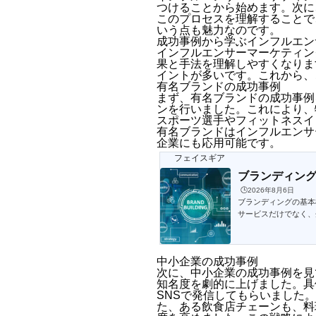
つけることから始めます。次に
このプロセスを理解することで
いう点も魅力なのです。
成功事例から学ぶインフルエン
インフルエンサーマーケティン
果と手法を理解しやすくなりま
イントが多いです。これから、
有名ブランドの成功事例
まず、有名ブランドの成功事例
ンを行いました。これにより、
スポーツ選手やフィットネスイ
有名ブランドはインフルエンサ
企業にも応用可能です。
フェイスギア
ブランディン
🕒️2026年8月6日
ブランディングの基本
サービスだけでなく、
築くことが可能になり
かブランディングとは
ロゴ、デザイン、メッ
中小企業の成功事例
次に、中小企業の成功事例を見
知名度を劇的に上げました。具
SNSで発信してもらいました
た、ある飲食店チェーンも、料