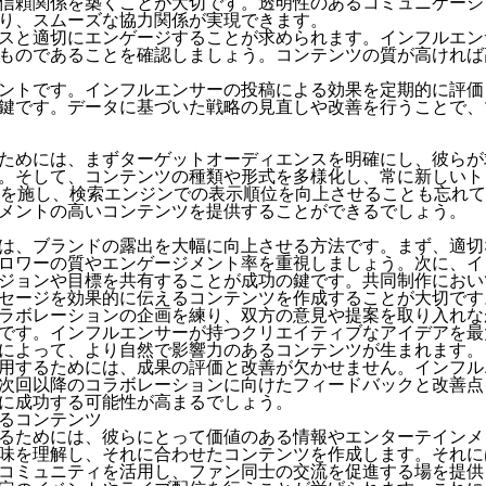
信頼関係を築くことが大切です。透明性のあるコミュニケーシ
り、スムーズな協力関係が実現できます。
スと適切にエンゲージすることが求められます。インフルエン
ものであることを確認しましょう。コンテンツの質が高ければ
ントです。インフルエンサーの投稿による効果を定期的に評価
鍵です。データに基づいた戦略の見直しや改善を行うことで、
ためには、まずターゲットオーディエンスを明確にし、彼らが
。そして、コンテンツの種類や形式を多様化し、常に新しいト
策を施し、検索エンジンでの表示順位を向上させることも忘れ
メントの高いコンテンツを提供することができるでしょう。
は、ブランドの露出を大幅に向上させる方法です。まず、適切
ロワーの質やエンゲージメント率を重視しましょう。次に、イ
ジョンや目標を共有することが成功の鍵です。共同制作におい
セージを効果的に伝えるコンテンツを作成することが大切です
ラボレーションの企画を練り、双方の意見や提案を取り入れな
です。インフルエンサーが持つクリエイティブなアイデアを最
によって、より自然で影響力のあるコンテンツが生まれます。
用するためには、成果の評価と改善が欠かせません。インフル
次回以降のコラボレーションに向けたフィードバックと改善点
に成功する可能性が高まるでしょう。
るコンテンツ
るためには、彼らにとって価値のある情報やエンターテインメ
味を理解し、それに合わせたコンテンツを作成します。それに
コミュニティを活用し、ファン同士の交流を促進する場を提供