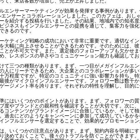
って、来店客数が増加し、売上が上昇しました。
ルエンサーマーケティングが効果を発揮する事例があります。
インフルエンサーとコラボレーションしました。このカフェは、お
ーを紹介する投稿を行いました。その結果、地域内での知名度
ビジネスもインフルエンサーとの提携を通じて、集客力を強化
できるのです。
ーケティング戦略の成功において非常に重要です。適切なイン
を大幅に向上させることができるためです。そのためには、彼
ことが不可欠です。また、選定後のフォローアップも欠かせま
め、レスポンスの早さやコミュニケーション能力も確認してお
けて三つの種類があります。まず、一つ目がメガインフルエン
の人にリーチできるため、大企業とのコラボレーションが多い
十万程度ですが、特定のコミュニティに強い影響力を持ち、特
最後がマイクロインフルエンサーです。フォロワー数は数千か
ゲージメント率を誇ります。それぞれの特性を理解し、目的に
準にはいくつかのポイントがあります。まず、フォロワーの質
ブ度やブランドとの親和性を確認することが大切です。次に、
るコンテンツがブランドイメージに合致しているか、そして独
。過去にどのようなキャンペーンに参加して成功しているかを
インフルエンサーを選定することで、効果的なプロモーション
は、いくつかの注意点があります。まず、契約内容を明確にす
り決めておくことで、後々のトラブルを防ぐことができます。