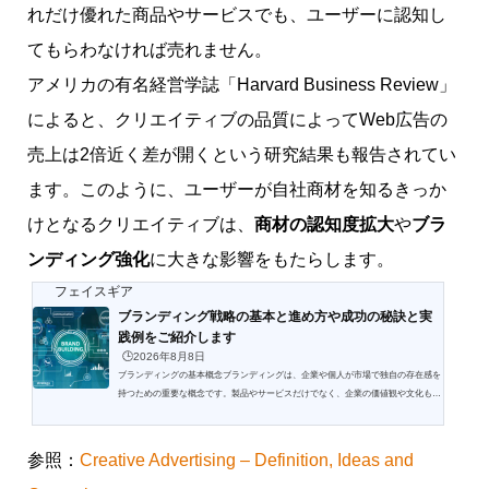
れだけ優れた商品やサービスでも、ユーザーに認知し
てもらわなければ売れません。
アメリカの有名経営学誌「Harvard Business Review」
によると、クリエイティブの品質によってWeb広告の
売上は2倍近く差が開くという研究結果も報告されてい
ます。このように、ユーザーが自社商材を知るきっか
けとなるクリエイティブは、
商材の認知度拡大
や
ブラ
ンディング強化
に大きな影響をもたらします。
フェイスギア
ブランディング戦略の基本と進め方や成功の秘訣と実
践例をご紹介します
🕒️2026年8月8日
ブランディングの基本概念ブランディングは、企業や個人が市場で独自の存在感を
持つための重要な概念です。製品やサービスだけでなく、企業の価値観や文化も含
まれます。これにより、競争優位性を確保し、顧客との持続的な関係を築くことが
可能になります。正確なブランディング戦略は、成功するための基盤となるので
す。ブランディングとは何かブランディングとは、企業や商品が市場で認識される
参照：
Creative Advertising – Definition, Ideas and
ためのイメージや価値を構築するプロセスです。企業の名前、ロゴ、デザイン、メ
ッセージなど、さまざまな要素が含まれます。これらの要素...