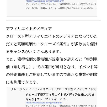
https://www.grape-city.jp/merchant/
グレープシティ・アフィリエイトは、「成果報酬型」のクローズ型アフィリエイト
です。質の高い「集客ネットワーク」を構築しており商品やサービスを継続的に購
入してくれるリピーターやファンを増やしていくあなたをサポートします。優良な
アフィリエイター（メディア会員）と提携した集客ネットワークで商品やサービス
を拡販します。
アフィリエイトのメディア
クローズド型アフィリエイトのメディアになっていた
だくと高額報酬の「クローズド案件」が多数あり儲け
るチャンスがたくさんあります。
また、獲得報酬の累積額が規定値を超えると「特別単
価（割り増し）」での運用が可能となり、イベント等
の特別報酬もご用意していますので新たな事業や副業
にも利用できます。
グレープシティ・アフィリエイト | クローズド型アフィリエイトで一緒に
クローズド型アフィリエイトでメディア会員になりま
せんか | グレープシティ・アフ...
https://www.grape-city.jp/member/
グレープシティ・アフィリエイトは、「良質高単価」のクローズ型アフィリエイト