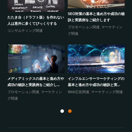
の秘
プロモーションミックスの基本と進
インバウンドマーケティングの基本
た
め方や成功の秘訣と実践例をご...
と進め方や成功の秘訣と実践例...
人
ン
プロモーション関連
,
マーケティン
プロモーション関連
,
マーケティン
コ
グ関連
グ関連
メ
グの
経営層への課題ヒアリングの聞く内
リスティング広告の掲載順位やクリ
成
容をあげてみます
ック単価はどう決まる？成果を...
プ
連
コンサルティング関連
Web広告関連
グ