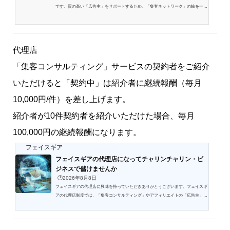
です。質の高い「広告主」をサポートするため、「集客ネットワーク」の輪を一緒
に構築しませんか。あなたのジャンルに合った「良質高単価」の案件を提供してい
きます。簡単にアフィリエイトを始めたい方も大歓迎です。
代理店
「集客コンサルティング」サービスの契約者をご紹介
いただけると「契約中」は紹介者に継続報酬（毎月
10,000円/件）を差し上げます。
紹介者が10件契約者を紹介いただけた場合、毎月
100,000円の継続報酬になります。
フェイスギア
フェイスギアの代理店になってチャリンチャリン・ビ
ジネスで儲けませんか
🕒️2026年8月8日
フェイスギアの代理店に興味を持っていただきありがとうございます。フェイスギ
アの代理店制度では、「集客コンサルティング」やアフィリエイトの「広告主」や
サービスの「ステップメール」などをご紹介いただいた顧客と契約した際に既定の
報酬をお支払いいたします。報酬には、「単発報酬」「継続報酬」の２種類があり
ます。報酬単価は、案件ごとに規定されており「通常単価」と貢献度の高い代理店