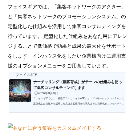
フェイスギアでは、「集客ネットワークのアクター」
と「集客ネットワークのプロモーションシステム」の
定型化した仕組みを活用して集客コンサルティングを
行っています。 定型化した仕組みをあなた用にアレン
ジすることで低価格で効果と成果の最大化をサポート
をします。インハウス化をしたい企業様向けに運用支
援のオプションメニューをご用意しています。
フェイスギア
ナーチャリング（顧客育成）がテーマの仕組みを使っ
て集客コンサルティングします
🕒️2026年8月8日
フェイスギアでは、「複数アフィリエイトASP」と「プロモーションシステム」の
定型化した仕組みを活用した見込み客獲得から購入までの自動化をコンサルティン
グしています。「定型化した仕組み」と「定型化したプロモーション」を「あなた
用にカスタムメイド」して低価格で効率と成果の最大化をサポートします。定型化
した集客方法をカスタムメイドして業務を支援します複数アフィリエイトASPの
「集客ネットワーク」とプロモーションシステムを組み合わせたナーチャリング
（顧客育成）をテーマに定型化した集客方法をベースにあなたに...