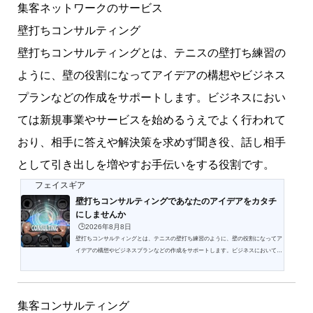
様向けの「特別単価」の２種類があります。新規事業としてお考えの方、副業でお
集客ネットワークのサービス
考えの方、現状より好条件をお探しの方など是非代理店制...
壁打ちコンサルティング
壁打ちコンサルティングとは、テニスの壁打ち練習の
ように、壁の役割になってアイデアの構想やビジネス
プランなどの作成をサポートします。ビジネスにおい
ては新規事業やサービスを始めるうえでよく行われて
おり、相手に答えや解決策を求めず聞き役、話し相手
として引き出しを増やすお手伝いをする役割です。
フェイスギア
壁打ちコンサルティングであなたのアイデアをカタチ
にしませんか
🕒️2026年8月8日
壁打ちコンサルティングとは、テニスの壁打ち練習のように、壁の役割になってア
イデアの構想やビジネスプランなどの作成をサポートします。ビジネスにおいては
新規事業やサービスを始めるうえでよく行われており、相手に答えや解決策を求め
ず聞き役、話し相手として引き出しを増やすお手伝いをする役割です。さらには経
営者や管理職の会社のIT経営に関する諸施策(構想策定や事業計画立案などの重要事
項から、取引先との商談などの日常業務に至るまで)をまとめるにあたって、聞き
集客コンサルティング
役や論点整理役としてサポートします。経営者の頭の中に...