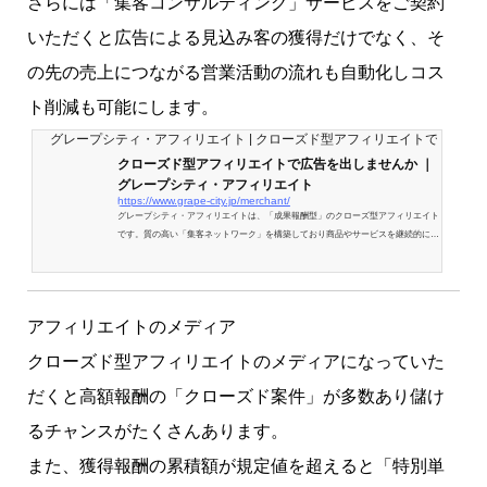
さらには「集客コンサルティング」サービスをご契約
いただくと広告による見込み客の獲得だけでなく、そ
の先の売上につながる営業活動の流れも自動化しコス
ト削減も可能にします。
グレープシティ・アフィリエイト | クローズド型アフィリエイトで一緒に
クローズド型アフィリエイトで広告を出しませんか ｜
グレープシティ・アフィリエイト
https://www.grape-city.jp/merchant/
グレープシティ・アフィリエイトは、「成果報酬型」のクローズ型アフィリエイト
です。質の高い「集客ネットワーク」を構築しており商品やサービスを継続的に購
入してくれるリピーターやファンを増やしていくあなたをサポートします。優良な
アフィリエイター（メディア会員）と提携した集客ネットワークで商品やサービス
を拡販します。
アフィリエイトのメディア
クローズド型アフィリエイトのメディアになっていた
だくと高額報酬の「クローズド案件」が多数あり儲け
るチャンスがたくさんあります。
また、獲得報酬の累積額が規定値を超えると「特別単