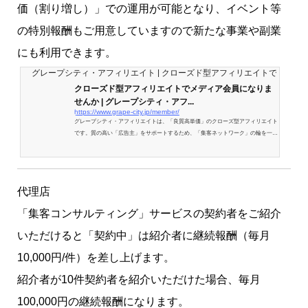
価（割り増し）」での運用が可能となり、イベント等
の特別報酬もご用意していますので新たな事業や副業
にも利用できます。
グレープシティ・アフィリエイト | クローズド型アフィリエイトで一緒に
クローズド型アフィリエイトでメディア会員になりま
せんか | グレープシティ・アフ...
https://www.grape-city.jp/member/
グレープシティ・アフィリエイトは、「良質高単価」のクローズ型アフィリエイト
です。質の高い「広告主」をサポートするため、「集客ネットワーク」の輪を一緒
に構築しませんか。あなたのジャンルに合った「良質高単価」の案件を提供してい
きます。簡単にアフィリエイトを始めたい方も大歓迎です。
代理店
「集客コンサルティング」サービスの契約者をご紹介
いただけると「契約中」は紹介者に継続報酬（毎月
10,000円/件）を差し上げます。
紹介者が10件契約者を紹介いただけた場合、毎月
100,000円の継続報酬になります。