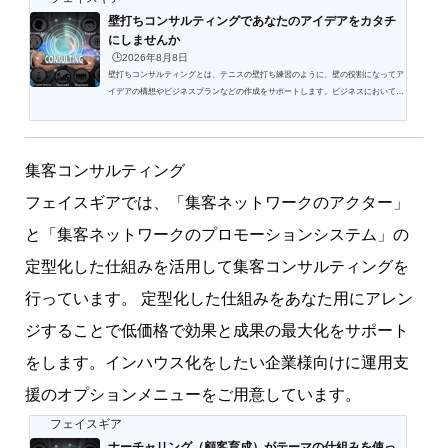
壁打ちコンサルティングであなたのアイデアをカタチ
にしませんか
🕒️2026年8月8日
壁打ちコンサルティングとは、テニスの壁打ち練習のように、壁の役割になってア
イデアの構想やビジネスプランなどの作成をサポートします。ビジネスにおいては
新規事業やサービスを始めるうえでよく行われており、相手に答えや解決策を求め
ず聞き役、話し相手として引き出しを増やすお手伝いをする役割です。さらには経
営者や管理職の会社のIT経営に関する諸施策(構想策定や事業計画立案などの重要事
項から、取引先との商談などの日常業務に至るまで)をまとめるにあたって、聞き
集客コンサルティング
役や論点整理役としてサポートします。経営者の頭の中に...
フェイスギアでは、「集客ネットワークのアクター」
と「集客ネットワークのプロモーションシステム」の
定型化した仕組みを活用して集客コンサルティングを
行っています。 定型化した仕組みをあなた用にアレン
ジすることで低価格で効果と成果の最大化をサポート
をします。インハウス化をしたい企業様向けに運用支
援のオプションメニューをご用意しています。
フェイスギア
ナーチャリング（顧客育成）がテーマの仕組みを使っ