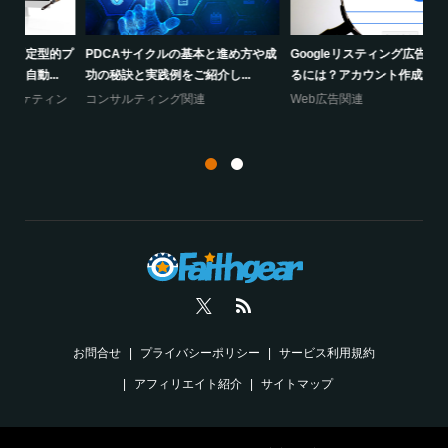
的プ
PDCAサイクルの基本と進め方や成
Googleリスティング広告を出稿す
O
功の秘訣と実践例をご紹介し...
るには？アカウント作成か...
の
ン
コンサルティング関連
Web広告関連
コ
お問合せ
プライバシーポリシー
サービス利用規約
アフィリエイト紹介
サイトマップ