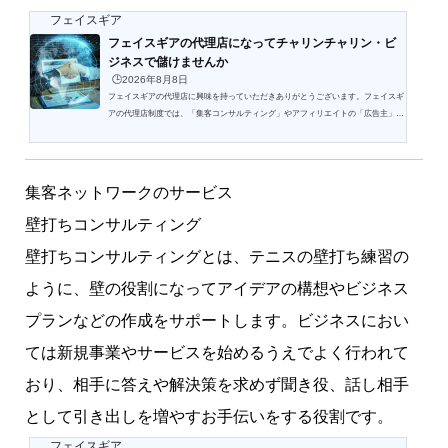
フェイスギア
フェイスギアの代理店になってチャリンチャリン・ビ
ジネスで儲けませんか
🕒️2026年8月8日
フェイスギアの代理店に興味を持っていただきありがとうございます。フェイスギ
アの代理店制度では、「集客コンサルティング」やアフィリエイトの「広告主」や
サービスの「ステップメール」などをご紹介いただいた顧客と契約した際に既定の
報酬をお支払いいたします。報酬には、「単発報酬」「継続報酬」の２種類があり
ます。報酬単価は、案件ごとに規定されており「通常単価」と貢献度の高い代理店
様向けの「特別単価」の２種類があります。新規事業としてお考えの方、副業でお
集客ネットワークのサービス
考えの方、現状より好条件をお探しの方など是非代理店制...
壁打ちコンサルティング
壁打ちコンサルティングとは、テニスの壁打ち練習の
ように、壁の役割になってアイデアの構想やビジネス
プランなどの作成をサポートします。ビジネスにおい
ては新規事業やサービスを始めるうえでよく行われて
おり、相手に答えや解決策を求めず聞き役、話し相手
として引き出しを増やすお手伝いをする役割です。
フェイスギア