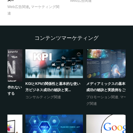
Web広告関連
Web広告関連
,
マーケティング関
連
コンテンツマーケティング
KGIとKPIの関係性と基本的な使い
メディアミックスの基本と進め方や
イ
ない
方ビジネス成功の秘訣と実...
成功の秘訣と実践例をご紹介し...
と
コンサルティング関連
プロモーション関連
,
マーケティン
プ
グ関連
グ