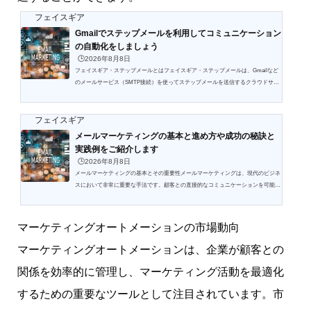
フェイスギア
Gmailでステップメールを利用してコミュニケーション
の自動化をしましょう
🕒️2026年8月8日
フェイスギア・ステップメールとはフェイスギア・ステップメールは、Gmailなど
のメールサービス（SMTP接続）を使ってステップメールを送信するクラウドサー
ビスです。現在使用されているメールソフトを変更することがなくメール機能が簡
単にアップし 興味・関心や行動が異なる個別な相手との個別なコミュニケーション
を自動化できます。さらにシナリオで決められたステップだけでなく複数のシナリ
フェイスギア
オ間をユーザが選択することでユーザの求めている個別アプローチ（One to Oneマ
メールマーケティングの基本と進め方や成功の秘訣と
ーケティング）を実現することができます。営業マンが行う...
実践例をご紹介します
🕒️2026年8月8日
メールマーケティングの基本とその重要性メールマーケティングは、現代のビジネ
スにおいて非常に重要な手法です。顧客との直接的なコミュニケーションを可能に
し、メールを通じて効果的に情報を伝えることができます。また、費用対効果が高
く、ターゲットとする層に個別にアプローチできる点も魅力的です。このような特
性から、多くの企業がマーケティング戦略にメールを組み込んでいます。これによ
マーケティングオートメーションの市場動向
り、より深い顧客関係を構築し、売上を向上させることができるのです。メールマ
ーケティングとは何かメールマーケティングとは、電子メ...
マーケティングオートメーションは、企業が顧客との
関係を効率的に管理し、マーケティング活動を最適化
するための重要なツールとして注目されています。市