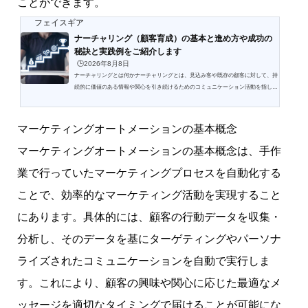
ことができます。
フェイスギア
ナーチャリング（顧客育成）の基本と進め方や成功の
秘訣と実践例をご紹介します
🕒️2026年8月8日
ナーチャリングとは何かナーチャリングとは、見込み客や既存の顧客に対して、持
続的に価値のある情報や関心を引き続けるためのコミュニケーション活動を指しま
す。何度も接触を重ねることで、顧客と信頼関係を築き、最終的には購買につなげ
ることが目的です。企業の戦略には不可欠な要素となっており、長期的な信頼を確
立する手法として注目されています。ナーチャリングの定義と背景ナーチャリング
マーケティングオートメーションの基本概念
とは、特定の相手に対して持続的に価値を提供することを指します。マーケティン
グの分野では、見込み客を育てるための重要な手段となり...
マーケティングオートメーションの基本概念は、手作
業で行っていたマーケティングプロセスを自動化する
ことで、効率的なマーケティング活動を実現すること
にあります。具体的には、顧客の行動データを収集・
分析し、そのデータを基にターゲティングやパーソナ
ライズされたコミュニケーションを自動で実行しま
す。これにより、顧客の興味や関心に応じた最適なメ
ッセージを適切なタイミングで届けることが可能にな