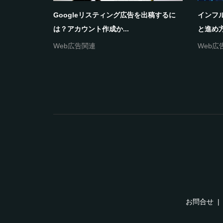
と進め方や
Googleリスティング広告を出稿するに
インフ
は？アカウント作成か...
と進め方
ティング関連
Web広告関連
Web広
お問合せ