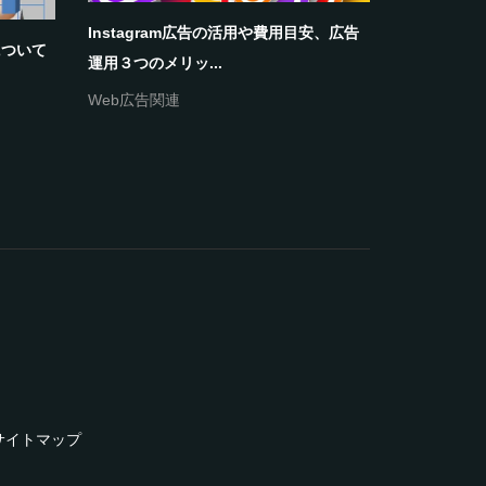
Instagram広告の活用や費用目安、広告
バズマーケ
について
運用３つのメリッ...
功の秘訣と実
Web広告関連
プロモーシ
サイトマップ