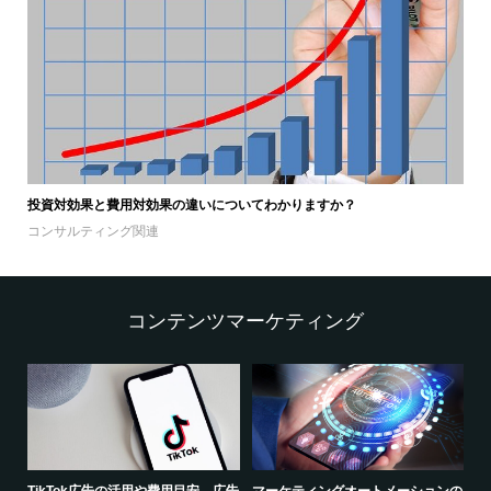
投資対効果と費用対効果の違いについてわかりますか？
コンサルティング関連
コンテンツマーケティング
広告
TikTok広告の活用や費用目安、広告
マーケティングオートメーションの
I