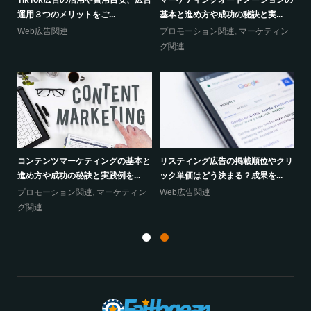
運用３つのメリットをご...
基本と進め方や成功の秘訣と実...
広
Web広告関連
プロモーション関連
,
マーケティン
W
グ関連
功す
O
と
コンテンツマーケティングの基本と
リスティング広告の掲載順位やクリ
ン
プ
進め方や成功の秘訣と実践例を...
ック単価はどう決まる？成果を...
グ
プロモーション関連
,
マーケティン
Web広告関連
グ関連